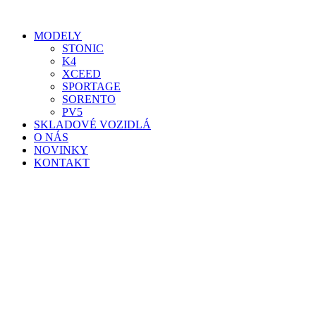
Preskočiť
na
MODELY
obsah
STONIC
K4
XCEED
SPORTAGE
SORENTO
PV5
SKLADOVÉ VOZIDLÁ
O NÁS
NOVINKY
KONTAKT