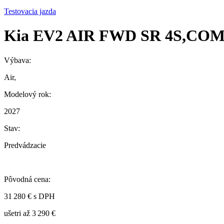
Testovacia jazda
Kia EV2 AIR FWD SR 4S,C
Výbava:
Air,
Modelový rok:
2027
Stav:
Predvádzacie
Pôvodná cena:
31 280 € s DPH
ušetri až 3 290 €