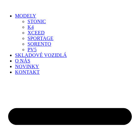
Preskočiť
na
MODELY
obsah
STONIC
K4
XCEED
SPORTAGE
SORENTO
PV5
SKLADOVÉ VOZIDLÁ
O NÁS
NOVINKY
KONTAKT