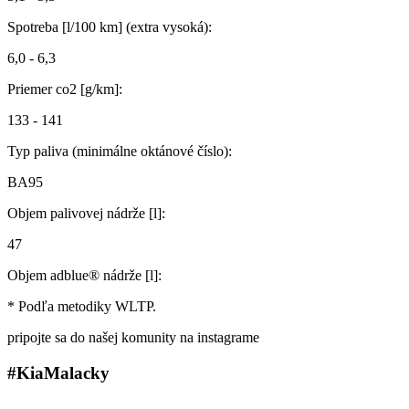
Spotreba [l/100 km] (extra vysoká):
6,0 - 6,3
Priemer co2 [g/km]:
133 - 141
Typ paliva (minimálne oktánové číslo):
BA95
Objem palivovej nádrže [l]:
47
Objem adblue® nádrže [l]:
* Podľa metodiky WLTP.
pripojte sa do našej komunity na instagrame
#KiaMalacky