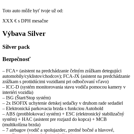
Toto auto môže byť tvoje už od:
XXX € s DPH mesačne
Výbava Silver
Silver pack
Bezpečnosť
– FCA+ (asistent na predchádzanie čelným zrážkam detegujúci
automobily/cyklistov/chodcov); FCA-JX (asistent na predchádzanie
zrážkam s protiidúcimi vozidlami pri odbočovaní vľavo)
– ICC-D (systém monitorovania stavu vodiča pomocou kamery v
interiéri vozidla)
– ISG (Štart/Stop systém)
– 2x ISOFIX uchytenie detskej sedačky v druhom rade sedadiel
– Elektronická parkovacia brzda s funkciou Autohold
– ABS (protiblokovací systém) + ESC (elektronický stabilizačný
systém) + HAC (asistent pre rozjazd do kopca) + MCB
(multikolízna brzda)
– 7 airbagov (vodič a spolujazdec, predné bočné a hlavové,