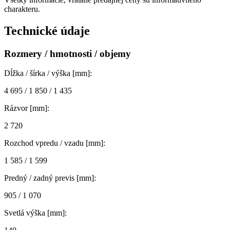
charakteru.
Technické údaje
Rozmery / hmotnosti / objemy
Dĺžka / šírka / výška [mm]:
4 695 / 1 850 / 1 435
Rázvor [mm]:
2 720
Rozchod vpredu / vzadu [mm]:
1 585 / 1 599
Predný / zadný previs [mm]:
905 / 1 070
Svetlá výška [mm]: