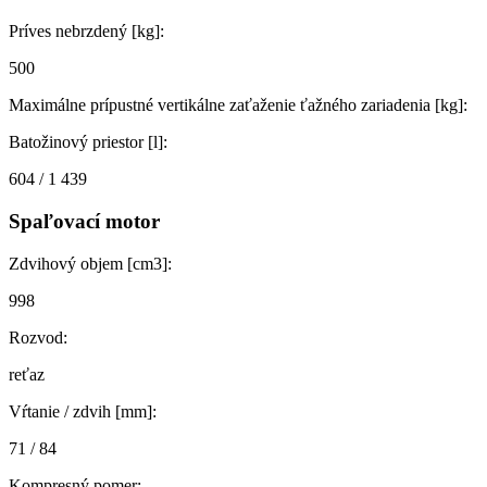
Príves nebrzdený [kg]:
500
Maximálne prípustné vertikálne zaťaženie ťažného zariadenia [kg]:
Batožinový priestor [l]:
604 / 1 439
Spaľovací motor
Zdvihový objem [cm3]:
998
Rozvod:
reťaz
Vŕtanie / zdvih [mm]:
71 / 84
Kompresný pomer: