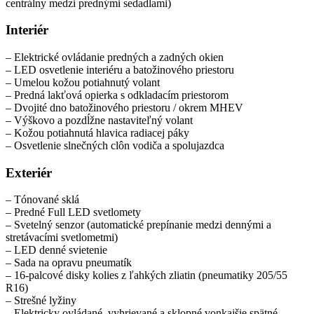
centrálny medzi prednými sedadlami)
Interiér
– Elektrické ovládanie predných a zadných okien
– LED osvetlenie interiéru a batožinového priestoru
– Umelou kožou potiahnutý volant
– Predná lakťová opierka s odkladacím priestorom
– Dvojité dno batožinového priestoru / okrem MHEV
– Výškovo a pozdĺžne nastaviteľný volant
– Kožou potiahnutá hlavica radiacej páky
– Osvetlenie slnečných clôn vodiča a spolujazdca
Exteriér
– Tónované sklá
– Predné Full LED svetlomety
– Svetelný senzor (automatické prepínanie medzi dennými a
stretávacími svetlometmi)
– LED denné svietenie
– Sada na opravu pneumatík
– 16-palcové disky kolies z ľahkých zliatin (pneumatiky 205/55
R16)
– Strešné lyžiny
– Elektricky ovládané, vyhrievané a sklopné vonkajšie spätné