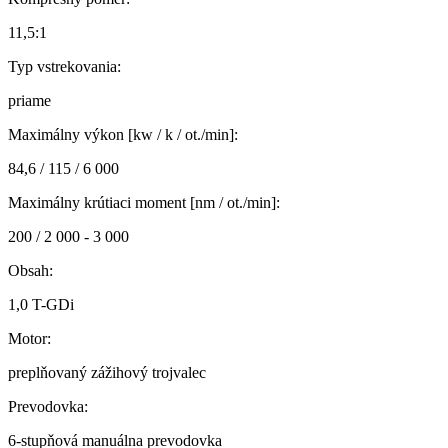
11,5:1
Typ vstrekovania:
priame
Maximálny výkon [kw / k / ot./min]:
84,6 / 115 / 6 000
Maximálny krútiaci moment [nm / ot./min]:
200 / 2 000 - 3 000
Obsah:
1,0 T-GDi
Motor:
preplňovaný zážihový trojvalec
Prevodovka:
6-stupňová manuálna prevodovka