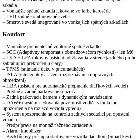
zrkadlá
– Vonkajšie spätné zrkadlá lakované vo farbe karosérie
– LED zadné kombinované svetlá
– Smerové svetlá integrované vo vonkajších spätných zrkadlách
Komfort
– Manuálne prepínateľné vnútorné spätné zrkadlo
– SCC (Adaptívny tempomat s obmedzovačom rýchlosti) / len M6
– LKA + LFA (aktívny asistent udržiavania v strede jazdného pruhu
zabraňujúci prekročeniu čiary)
– TPMS (snímanie tlaku v pneumatikách)
– ISLA (inteligentný asistent rozpoznávania dopravných
obmedzení)
– HBA (asistent pre automatické prepínanie diaľkových svetiel)
– Predné a zadné parkovacie senzory
– Zadná parkovacia kamera s dynamickým navádzaním
– DAW+ (systém sledovania pozornosti vodiča s funkciou
upozornenia na rozjazd vozidla vpredu)
– Systém upozornenia na kontrolu zadných sedadiel pri opustení
vozidla
– Predpríprava na montáž ťažného zariadenia
– Alarm, imobilizér
– Bezkľúčový prístup a štartovanie vozidla tlačidlom (Smart key)