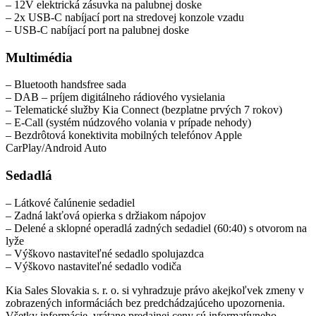
– 12V elektrická zásuvka na palubnej doske
– 2x USB-C nabíjací port na stredovej konzole vzadu
– USB-C nabíjací port na palubnej doske
Multimédia
– Bluetooth handsfree sada
– DAB – príjem digitálneho rádiového vysielania
– Telematické služby Kia Connect (bezplatne prvých 7 rokov)
– E-Call (systém núdzového volania v prípade nehody)
– Bezdrôtová konektivita mobilných telefónov Apple
CarPlay/Android Auto
Sedadlá
– Látkové čalúnenie sedadiel
– Zadná lakťová opierka s držiakom nápojov
– Delené a sklopné operadlá zadných sedadiel (60:40) s otvorom na
lyže
– Výškovo nastaviteľné sedadlo spolujazdca
– Výškovo nastaviteľné sedadlo vodiča
Kia Sales Slovakia s. r. o. si vyhradzuje právo akejkoľvek zmeny v
zobrazených informáciách bez predchádzajúceho upozornenia.
Všetky informácie, vrátane predajnej ceny sú informatívneho