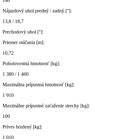
140
Nájazdový uhol predný / zadný [°]:
13,8 / 18,7
Prechodový uhol [°]:
Priemer otáčania [m]:
10,72
Pohotovostná hmotnosť [kg]:
1 380 / 1 460
Maximálna prípustná hmotnosť [kg]:
1 910
Maximálne prípustné zaťaženie strechy [kg]:
100
Príves brzdený [kg]:
1 010